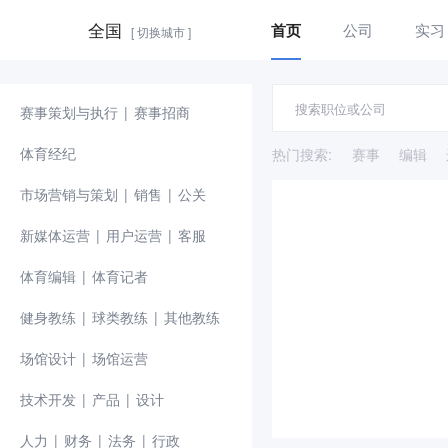
全国
首页
公司
实习
[ 切换城市 ]
赛事策划与执行
|
赛事招商
体育经纪
热门搜索:
赛事
编辑
市场营销与策划
|
销售
|
公关
新媒体运营
|
用户运营
|
客服
体育编辑
|
体育记者
健身教练
|
球类教练
|
其他教练
场馆设计
|
场馆运营
技术开发
|
产品
|
设计
人力
|
财务
|
法务
|
行政